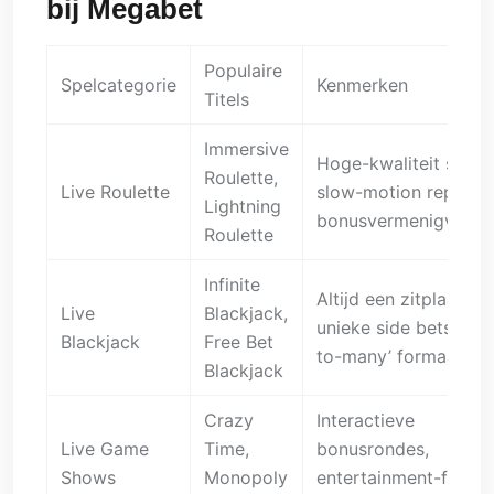
bij Megabet
Populaire
Spelcategorie
Kenmerken
Titels
Immersive
Hoge-kwaliteit strea
Roulette,
Live Roulette
slow-motion replays,
Lightning
bonusvermenigvuldig
Roulette
Infinite
Altijd een zitplaats,
Live
Blackjack,
unieke side bets, ‘on
Blackjack
Free Bet
to-many’ formaat
Blackjack
Crazy
Interactieve
Live Game
Time,
bonusrondes,
Shows
Monopoly
entertainment-focus,