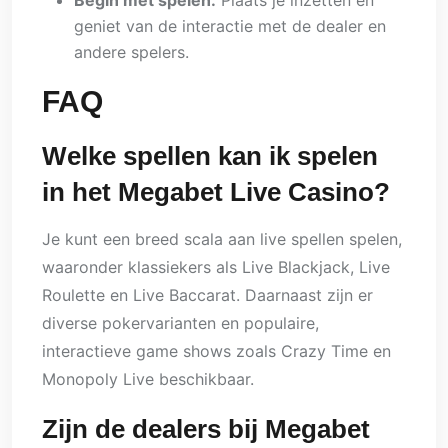
Begin met spelen:
Plaats je inzetten en
geniet van de interactie met de dealer en
andere spelers.
FAQ
Welke spellen kan ik spelen
in het Megabet Live Casino?
Je kunt een breed scala aan live spellen spelen,
waaronder klassiekers als Live Blackjack, Live
Roulette en Live Baccarat. Daarnaast zijn er
diverse pokervarianten en populaire,
interactieve game shows zoals Crazy Time en
Monopoly Live beschikbaar.
Zijn de dealers bij Megabet