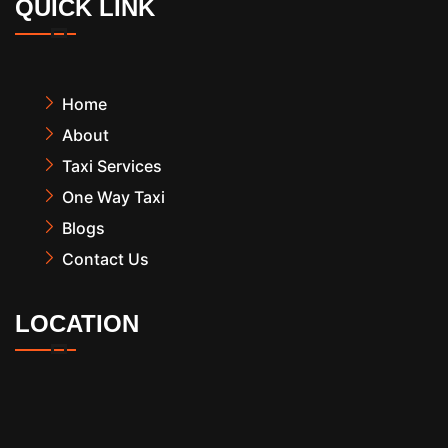
QUICK LINK
Home
About
Taxi Services
One Way Taxi
Blogs
Contact Us
LOCATION