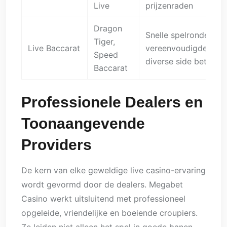
Live
prijzenraden
Dragon
Snelle spelrondes,
Tiger,
Live Baccarat
vereenvoudigde regel
Speed
diverse side bets
Baccarat
Professionele Dealers en
Toonaangevende
Providers
De kern van elke geweldige live casino-ervaring
wordt gevormd door de dealers. Megabet
Casino werkt uitsluitend met professioneel
opgeleide, vriendelijke en boeiende croupiers.