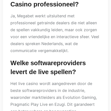
Casino professioneel?
Ja, Megabet werkt uitsluitend met
professioneel getrainde dealers die niet alleen
de spellen vakkundig leiden, maar ook zorgen
voor een vriendelijke en interactieve sfeer. Veel
dealers spreken Nederlands, wat de
communicatie vergemakkelijkt.
Welke softwareproviders
levert de live spellen?
Het live casino wordt aangedreven door de
beste softwareproviders in de industrie,
waaronder marktleiders als Evolution Gaming,
Pragmatic Play Live en Ezugi. Dit garandeert