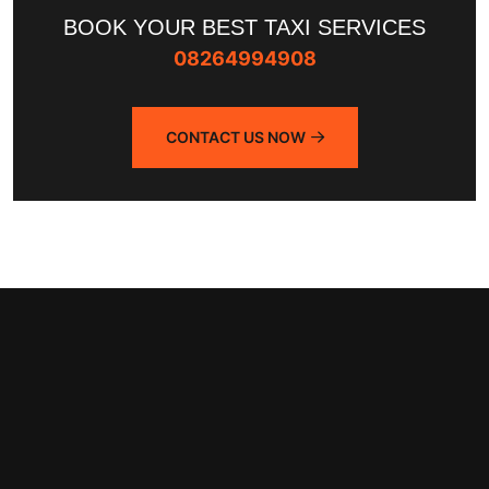
BOOK YOUR BEST TAXI SERVICES
08264994908
CONTACT US NOW