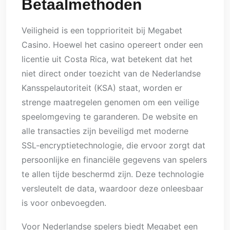
Betaalmethoden
Veiligheid is een topprioriteit bij Megabet
Casino. Hoewel het casino opereert onder een
licentie uit Costa Rica, wat betekent dat het
niet direct onder toezicht van de Nederlandse
Kansspelautoriteit (KSA) staat, worden er
strenge maatregelen genomen om een veilige
speelomgeving te garanderen. De website en
alle transacties zijn beveiligd met moderne
SSL-encryptietechnologie, die ervoor zorgt dat
persoonlijke en financiële gegevens van spelers
te allen tijde beschermd zijn. Deze technologie
versleutelt de data, waardoor deze onleesbaar
is voor onbevoegden.
Voor Nederlandse spelers biedt Megabet een