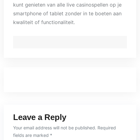
kunt genieten van alle live casinospellen op je
smartphone of tablet zonder in te boeten aan
kwaliteit of functionaliteit.
Leave a Reply
Your email address will not be published. Required
fields are marked *