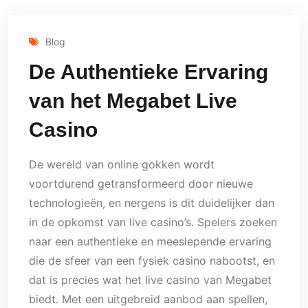
Blog
De Authentieke Ervaring
van het Megabet Live
Casino
De wereld van online gokken wordt
voortdurend getransformeerd door nieuwe
technologieën, en nergens is dit duidelijker dan
in de opkomst van live casino’s. Spelers zoeken
naar een authentieke en meeslepende ervaring
die de sfeer van een fysiek casino nabootst, en
dat is precies wat het live casino van Megabet
biedt. Met een uitgebreid aanbod aan spellen,