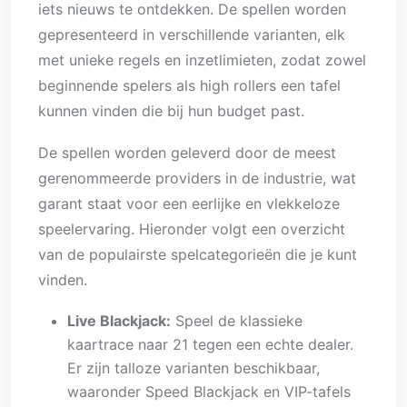
iets nieuws te ontdekken. De spellen worden
gepresenteerd in verschillende varianten, elk
met unieke regels en inzetlimieten, zodat zowel
beginnende spelers als high rollers een tafel
kunnen vinden die bij hun budget past.
De spellen worden geleverd door de meest
gerenommeerde providers in de industrie, wat
garant staat voor een eerlijke en vlekkeloze
speelervaring. Hieronder volgt een overzicht
van de populairste spelcategorieën die je kunt
vinden.
Live Blackjack:
Speel de klassieke
kaartrace naar 21 tegen een echte dealer.
Er zijn talloze varianten beschikbaar,
waaronder Speed Blackjack en VIP-tafels